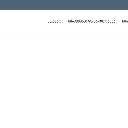
ᲛᲗᲐᲕᲐᲠᲘ
ᲡᲔᲠᲕᲘᲡᲔᲑᲘ ᲓᲐ ᲞᲠᲝᲒᲠᲐᲛᲔᲑᲘ
ᲡᲘ