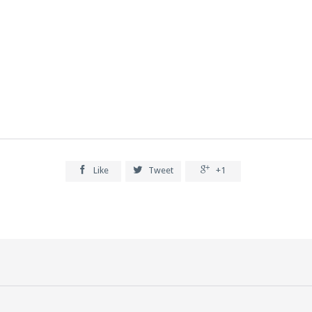



Like
Tweet
+1