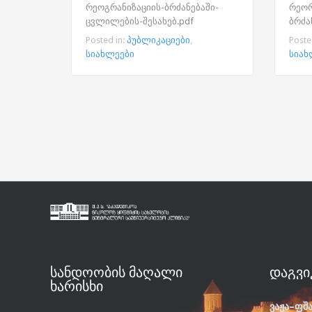
რეოგრანიზაციის-ბრძანებაში-
რეორ
ცვლილების-შესახებ.pdf
ბრძა
Posted in:
პუბლიკაციები
,
Poste
სიახლეები
სიახ
ᲡᲐᲜᲓᲝᲝᲑᲘᲡ ᲛᲐᲦᲐᲚᲘ
ᲓᲐᲒᲕᲘ
ᲮᲐᲠᲘᲡᲮᲘ
ვაჟა–ფშ