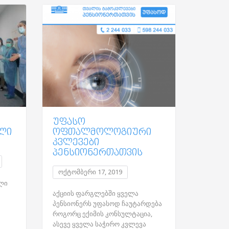
ᲣᲤᲐᲡᲝ
ᲣᲤᲐᲡ
ᲚᲘ
ᲝᲤᲗᲐᲚᲛᲝᲚᲝᲒᲘᲣᲠᲘ
ᲝᲤᲗ
ᲙᲕᲚᲔᲕᲔᲑᲘ
ᲙᲕᲚᲔ
ᲞᲔᲜᲡᲘᲝᲜᲔᲠᲗᲐᲗᲕᲘᲡ
ᲑᲐᲕᲨ
Comments
ოქტომბერი 17, 2019
აპრილი
ლი
აქციის ფარგლებში ყველა
აქციის 
პენსიონერს უფასოდ ჩაუტარდება
უფასოდ
როგორც ექიმის კონსულტაცია,
ექიმის 
ასევე ყველა საჭირო კვლევა
საჭირო 