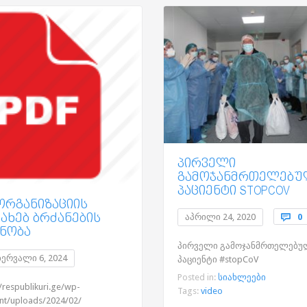
ᲞᲘᲠᲕᲔᲚᲘ
ᲒᲐᲛᲝᲯᲐᲜᲛᲠᲗᲔᲚᲔᲑᲣ
ᲞᲐᲪᲘᲔᲜᲢᲘ STOPCOV
ᲝᲠᲒᲐᲜᲘᲖᲐᲪᲘᲘᲡ
ᲐᲮᲔᲑ ᲑᲠᲫᲐᲜᲔᲑᲘᲡ
აპრილი 24, 2020

0
ᲪᲜᲝᲑᲐ
პირველი გამოჯანმრთელებუ
ერვალი 6, 2024
პაციენტი #stopCoV
Posted in:
სიახლეები
//respublikuri.ge/wp-
Tags:
video
nt/uploads/2024/02/