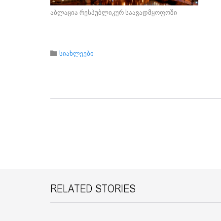
აბლაცია რესპუბლიკურ საავადმყოფოში
Category

სიახლეები
RELATED STORIES