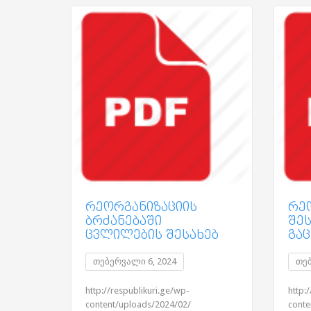
ᲠᲔᲝᲠᲒᲐᲜᲘᲖᲐᲪᲘᲘᲡ
ᲠᲔ
ᲑᲠᲫᲐᲜᲔᲑᲐᲨᲘ
ᲨᲔᲡ
ᲪᲕᲚᲘᲚᲔᲑᲘᲡ ᲨᲔᲡᲐᲮᲔᲑ
ᲒᲐ
თებერვალი 6, 2024
თებ
http://respublikuri.ge/wp-
http:
content/uploads/2024/02/
conte