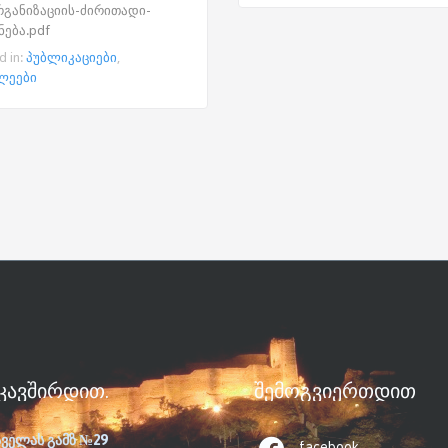
განიზაციის-ძირითადი-
ნება.pdf
d in:
პუბლიკაციები
,
ლეები
ᲙᲐᲕᲨᲘᲠᲓᲘᲗ.
ᲨᲔᲛᲝᲒᲕᲘᲔᲠᲗᲓᲘᲗ
აველას გამზ №29
facebook