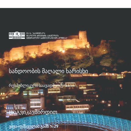
ᲡᲐᲜᲓᲝᲝᲑᲘᲡ ᲛᲐᲦᲐᲚᲘ ᲮᲐᲠᲘᲡᲮᲘ
რესპუბლიკური საავადმყოფო
ᲓᲐᲒᲕᲘᲙᲐᲕᲨᲘᲠᲓᲘᲗ.
ვაჟა–ფშაველას გამზ №29