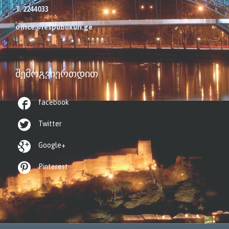
T. 2244033
office@respublikuri.ge
ᲨᲔᲛᲝᲒᲕᲘᲔᲠᲗᲓᲘᲗ

facebook

Twitter

Google+

Pinterest