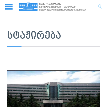

ᲡᲢᲐᲟᲘᲠᲔᲑᲐ