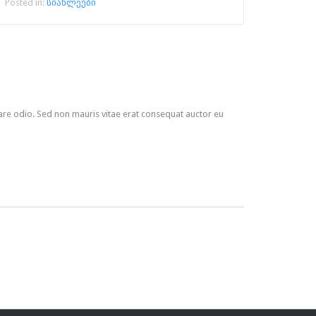
Posted in:
სიახლეები
nare odio. Sed non mauris vitae erat consequat auctor eu