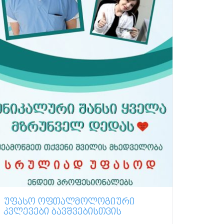
ᲣᲤᲐᲡᲝ ᲝᲤᲗᲐᲚᲛᲝᲚᲝᲒᲘᲣᲠᲘ
ᲙᲕᲚᲔᲕᲔᲑᲘ ᲑᲐᲕᲨᲕᲔᲑᲘᲡᲗᲕᲘᲡ