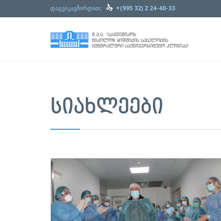

დაგვიკავშირდით:
+(995 32) 2 24-40-33
ᲡᲘᲐᲮᲚᲔᲔᲑᲘ