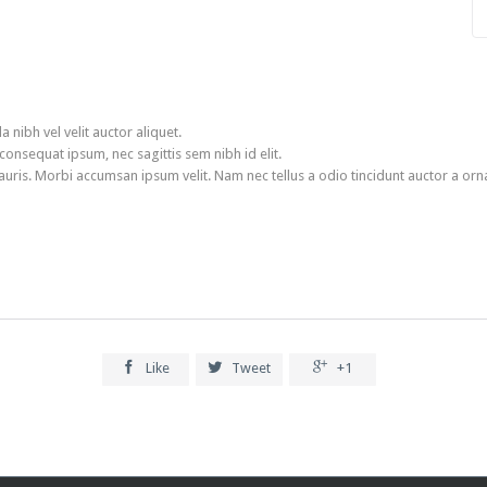
nibh vel velit auctor aliquet.
 consequat ipsum, nec sagittis sem nibh id elit.
mauris. Morbi accumsan ipsum velit. Nam nec tellus a odio tincidunt auctor a or



Like
Tweet
+1