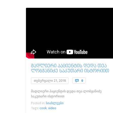
ᲛᲐᲓᲚᲘᲔᲠᲘ ᲞᲐᲪᲘᲔᲜᲢᲘᲡ ᲓᲔᲓᲐ ᲗᲔᲐ
ᲚᲝᲑᲟᲐᲜᲘᲫᲔ ᲡᲐᲙᲣᲗᲐᲠᲘ ᲘᲡᲢᲝᲠᲘᲘᲗ
Comments
თებერვალი 21, 2018

0
მადლიერი პაციენტის დედა თეა ლობჟანიძე
საკუთარი ისტორიით
Posted in:
სიახლეები
Tags:
cook
,
video