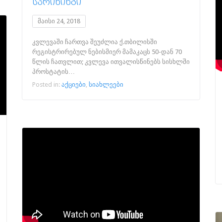
ᲡᲙᲠᲘᲜᲘᲜᲒᲘ
მაისი 24, 2018
კვლევაში ჩართვა შეუძლია ქ.თბილისში
რეგისტრირებულ ნებისმიერ მამაკაცს 50-დან 70
წლის ჩათვლით; კვლევა ითვალისწინებს სისხლში
პროსტატის…
Posted in:
აქციები
,
სიახლეები