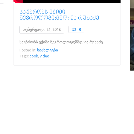
ᲡᲐᲣᲑᲠᲝᲑᲡ ᲔᲥᲘᲛᲘ
ᲜᲔᲕᲠᲝᲚᲝᲒᲘ;ᲛᲛᲓ; ᲘᲐ ᲠᲣᲮᲐᲫᲔ
Comments
თებერვალი 21, 2018

0
საუბრობს ექიმი ნევროლოგი;მმდ; ია რუხაძე
Posted in:
სიახლეები
Tags:
cook
,
video