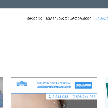
ᲛᲗᲐᲕᲐᲠᲘ
ᲡᲔᲠᲕᲘᲡᲔᲑᲘ ᲓᲐ ᲞᲠᲝᲒᲠᲐᲛᲔᲑᲘ
ᲡᲘᲐᲮᲚᲔ