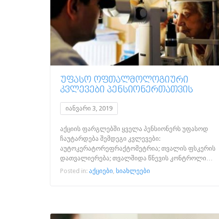
ᲣᲤᲐᲡᲝ ᲝᲤᲗᲐᲚᲛᲝᲚᲝᲒᲘᲣᲠᲘ
ᲙᲕᲚᲔᲕᲔᲑᲘ ᲞᲔᲜᲡᲘᲝᲜᲔᲠᲗᲐᲗᲕᲘᲡ
იანვარი 3, 2019
აქციის ფარგლებში ყველა პენსიონერს უფასოდ
ჩაუტარდება შემდეგი კვლევები:
აუტოკერატორეფრაქტომეტრია; თვალის ფსკერის
დათვალიერება; თვალშიდა წნევის კონტროლი…
Posted in:
აქციები
,
სიახლეები