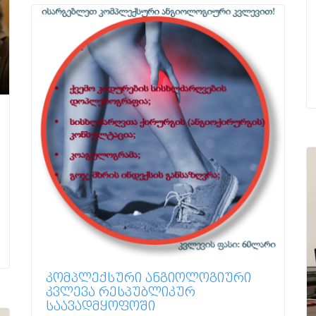
ᲙᲝᲛᲞᲚᲔᲥᲡᲣᲠᲘ ᲐᲜᲒᲘᲝᲚᲝᲒᲘᲣᲠᲘ
ᲙᲕᲚᲔᲕᲐ ᲠᲔᲡᲞᲣᲑᲚᲘᲙᲣᲠ
ᲡᲐᲐᲕᲐᲓᲛᲧᲝᲤᲝᲨᲘ