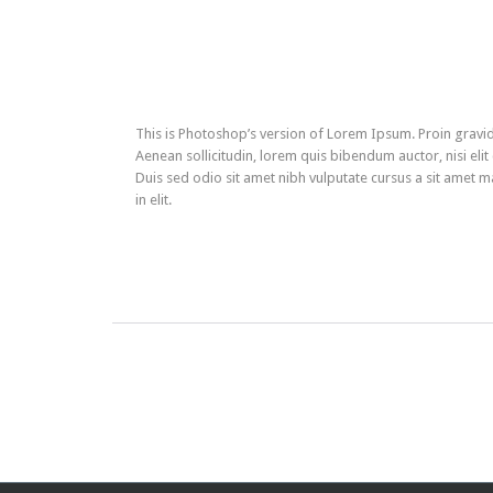
This is Photoshop’s version of Lorem Ipsum. Proin gravida 
Aenean sollicitudin, lorem quis bibendum auctor, nisi elit
Duis sed odio sit amet nibh vulputate cursus a sit amet 
in elit.