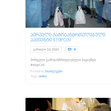
ᲞᲘᲠᲕᲔᲚᲘ ᲒᲐᲛᲝᲯᲐᲜᲛᲠᲗᲔᲚᲔᲑᲣᲚᲘ
ᲞᲐᲪᲘᲔᲜᲢᲘ STOPCOV
Comments
აპრილი 24, 2020

0
პირველი გამოჯანმრთელებული პაციენტი
#stopCoV
Posted in:
სიახლეები
Tags:
video