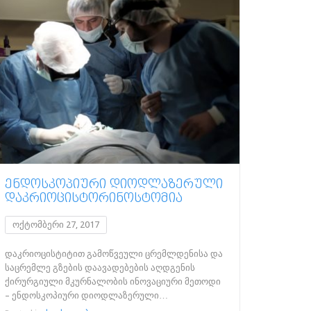
ᲔᲜᲓᲝᲡᲙᲝᲞᲘᲣᲠᲘ ᲓᲘᲝᲓᲚᲐᲖᲔᲠᲣᲚᲘ
ᲓᲐᲙᲠᲘᲝᲪᲘᲡᲢᲝᲠᲘᲜᲝᲡᲢᲝᲛᲘᲐ
ოქტომბერი 27, 2017
დაკრიოცისტიტით გამოწვეული ცრემლდენისა და
საცრემლე გზების დაავადებების აღდგენის
ქირურგიული მკურნალობის ინოვაციური მეთოდი
– ენდოსკოპიური დიოდლაზერული…