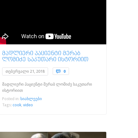
ᲛᲐᲓᲚᲘᲔᲠᲘ ᲞᲐᲪᲘᲔᲜᲢᲘ ᲛᲔᲠᲐᲑ
ᲚᲝᲛᲘᲫᲔ ᲡᲐᲙᲣᲗᲐᲠᲘ ᲘᲡᲢᲝᲠᲘᲘᲗ
Comments
თებერვალი 21, 2018

0
მადლიერი პაციენტი მერაბ ლომიძე საკუთარი
ისტორიით
Posted in:
სიახლეები
Tags:
cook
,
video