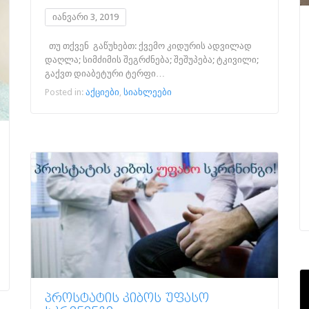
იანვარი 3, 2019
თუ თქვენ გაწუხებთ: ქვემო კიდურის ადვილად
დაღლა; სიმძიმის შეგრძნება; შეშუპება; ტკივილი;
გაქვთ დიაბეტური ტერფი…
Posted in:
აქციები
,
სიახლეები
ᲞᲠᲝᲡᲢᲐᲢᲘᲡ ᲙᲘᲑᲝᲡ ᲣᲤᲐᲡᲝ