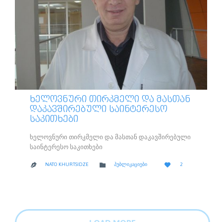
ᲮᲔᲚᲝᲕᲜᲣᲠᲘ ᲗᲘᲠᲙᲛᲔᲚᲘ ᲓᲐ ᲛᲐᲡᲗᲐᲜ
ᲓᲐᲙᲐᲕᲨᲘᲠᲔᲑᲣᲚᲘ ᲡᲐᲘᲜᲢᲔᲠᲔᲡᲝ
ᲡᲐᲙᲘᲗᲮᲔᲑᲘ
ხელოვნური თირკმელი და მასთან დაკავშირებული
საინტერესო საკითხები
LOVE
CATEGORY


NATO KHURTSIDZE
ᲞᲣᲑᲚᲘᲙᲐᲪᲘᲔᲑᲘ
2

IT