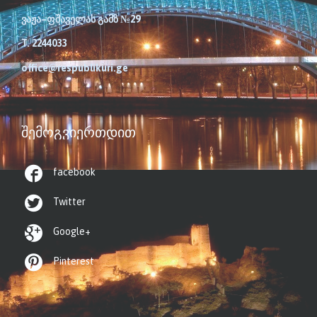
ვაჟა–ფშაველას გამზ №29
T. 2244033
office@respublikuri.ge
ᲨᲔᲛᲝᲒᲕᲘᲔᲠᲗᲓᲘᲗ

facebook

Twitter

Google+

Pinterest