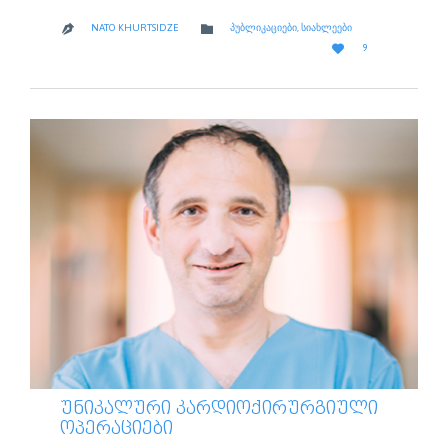
CATEGORY

NATO KHURTSIDZE
ᲞᲣᲑᲚᲘᲙᲐᲪᲘᲔᲑᲘ
,
ᲡᲘᲐᲮᲚᲔᲔᲑᲘ

LOVE

9
IT
ᲣᲜᲘᲙᲐᲚᲣᲠᲘ ᲙᲐᲠᲓᲘᲝᲥᲘᲠᲣᲠᲒᲘᲣᲚᲘ
ᲝᲞᲔᲠᲐᲪᲘᲔᲑᲘ