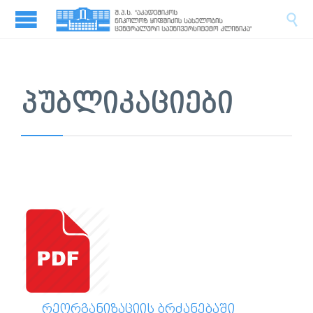

ᲞᲣᲑᲚᲘᲙᲐᲪᲘᲔᲑᲘ
ᲠᲔᲝᲠᲒᲐᲜᲘᲖᲐᲪᲘᲘᲡ ᲑᲠᲫᲐᲜᲔᲑᲐᲨᲘ