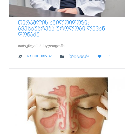
ᲗᲘᲠᲙᲛᲚᲘᲡ ᲐᲛᲘᲚᲝᲘᲓᲝᲖᲘ;
ᲒᲕᲔᲡᲐᲣᲑᲠᲔᲑᲐ ᲣᲠᲝᲚᲝᲒᲘ ᲚᲔᲕᲐᲜ
ᲓᲝᲜᲐᲫᲔ
თირკმლის ამილოიდოზი
LOVE
CATEGORY


NATO KHURTSIDZE
ᲞᲣᲑᲚᲘᲙᲐᲪᲘᲔᲑᲘ
13

IT