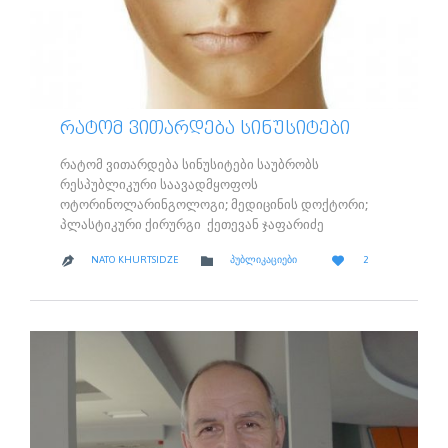
ᲠᲐᲢᲝᲛ ᲕᲘᲗᲐᲠᲓᲔᲑᲐ ᲡᲘᲜᲣᲡᲘᲢᲔᲑᲘ
რატომ ვითარდება სინუსიტები საუბრობს
რესპუბლიკური საავადმყოფოს
ოტორინოლარინგოლოგი; მედიცინის დოქტორი;
პლასტიკური ქირურგი ქეთევან ჯაფარიძე
LOVE
CATEGORY


NATO KHURTSIDZE
ᲞᲣᲑᲚᲘᲙᲐᲪᲘᲔᲑᲘ
2

IT