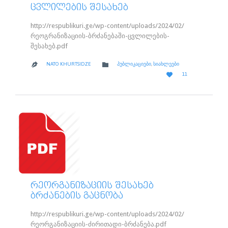
ᲪᲕᲚᲘᲚᲔᲑᲘᲡ ᲨᲔᲡᲐᲮᲔᲑ
http://respublikuri.ge/wp-content/uploads/2024/02/
რეოგრანიზაციის-ბრძანებაში-ცვლილების-
შესახებ.pdf
CATEGORY

NATO KHURTSIDZE
ᲞᲣᲑᲚᲘᲙᲐᲪᲘᲔᲑᲘ
,
ᲡᲘᲐᲮᲚᲔᲔᲑᲘ

LOVE

11
IT
ᲠᲔᲝᲠᲒᲐᲜᲘᲖᲐᲪᲘᲘᲡ ᲨᲔᲡᲐᲮᲔᲑ
ᲑᲠᲫᲐᲜᲔᲑᲘᲡ ᲒᲐᲪᲜᲝᲑᲐ
http://respublikuri.ge/wp-content/uploads/2024/02/
რეორგანიზაციის-ძირითადი-ბრძანება.pdf