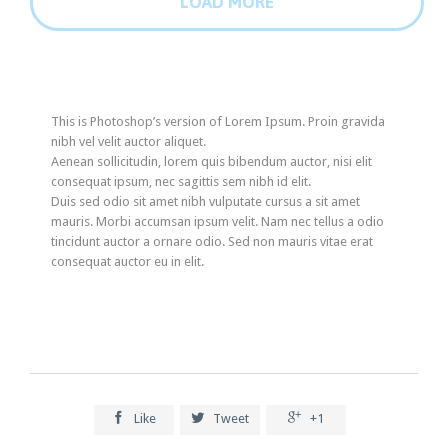
LOAD MORE
This is Photoshop’s version of Lorem Ipsum. Proin gravida
nibh vel velit auctor aliquet.
Aenean sollicitudin, lorem quis bibendum auctor, nisi elit
consequat ipsum, nec sagittis sem nibh id elit.
Duis sed odio sit amet nibh vulputate cursus a sit amet
mauris. Morbi accumsan ipsum velit. Nam nec tellus a odio
tincidunt auctor a ornare odio. Sed non mauris vitae erat
consequat auctor eu in elit.



Like
Tweet
+1