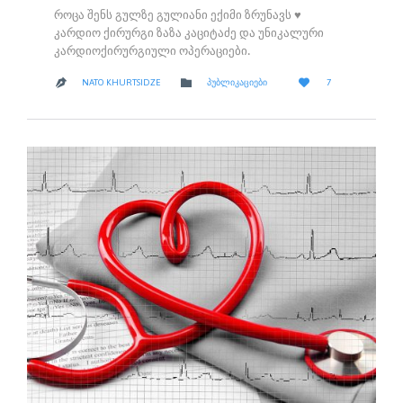
როცა შენს გულზე გულიანი ექიმი ზრუნავს ♥
კარდიო ქირურგი ზაზა კაციტაძე და უნიკალური
კარდიოქირურგიული ოპერაციები.
LOVE
CATEGORY


NATO KHURTSIDZE
ᲞᲣᲑᲚᲘᲙᲐᲪᲘᲔᲑᲘ
7

IT