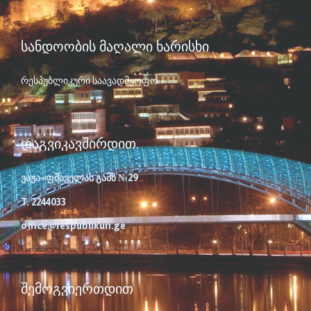
ᲡᲐᲜᲓᲝᲝᲑᲘᲡ ᲛᲐᲦᲐᲚᲘ ᲮᲐᲠᲘᲡᲮᲘ
რესპუბლიკური საავადმყოფო
ᲓᲐᲒᲕᲘᲙᲐᲕᲨᲘᲠᲓᲘᲗ.
ვაჟა–ფშაველას გამზ №29
T. 2244033
office@respublikuri.ge
ᲨᲔᲛᲝᲒᲕᲘᲔᲠᲗᲓᲘᲗ