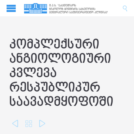

ᲙᲝᲛᲞᲚᲔᲥᲡᲣᲠᲘ
ᲐᲜᲒᲘᲝᲚᲝᲒᲘᲣᲠᲘ
ᲙᲕᲚᲔᲕᲐ
ᲠᲔᲡᲞᲣᲑᲚᲘᲙᲣᲠ
ᲡᲐᲐᲕᲐᲓᲛᲧᲝᲤᲝᲨᲘ


