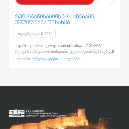
ᲠᲔᲝᲠᲒᲐᲜᲘᲖᲐᲪᲘᲘᲡ ᲑᲠᲫᲐᲜᲔᲑᲐᲨᲘ
ᲪᲕᲚᲘᲚᲔᲑᲘᲡ ᲨᲔᲡᲐᲮᲔᲑ
თებერვალი 6, 2024
http://respublikuri.ge/wp-content/uploads/2024/02/
რეოგრანიზაციის-ბრძანებაში-ცვლილების-შესახებ.pdf
Posted in:
პუბლიკაციები
,
სიახლეები