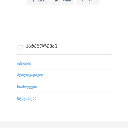
Like
Tweet
+1
ᲙᲐᲢᲔᲒᲝᲠᲘᲔᲑᲘ

აქციები
პუბლიკაციები
სიახლეები
სტაჟირება