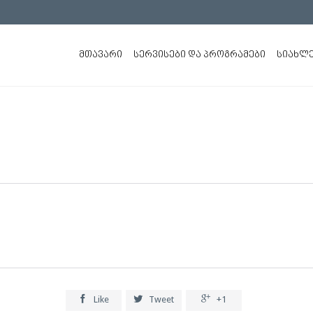
ᲛᲗᲐᲕᲐᲠᲘ
ᲡᲔᲠᲕᲘᲡᲔᲑᲘ ᲓᲐ ᲞᲠᲝᲒᲠᲐᲛᲔᲑᲘ
ᲡᲘᲐᲮᲚᲔ



Like
Tweet
+1