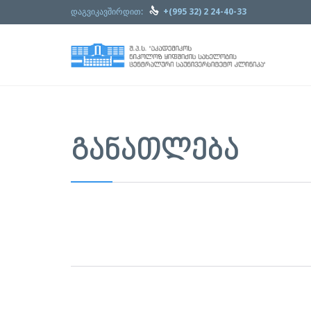

დაგვიკავშირდით:
+(995 32) 2 24-40-33
ᲒᲐᲜᲐᲗᲚᲔᲑᲐ