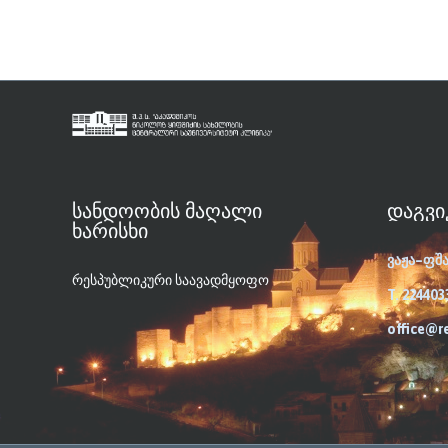
ᲡᲐᲜᲓᲝᲝᲑᲘᲡ ᲛᲐᲦᲐᲚᲘ
ᲓᲐᲒᲕᲘ
ᲮᲐᲠᲘᲡᲮᲘ
ვაჟა–ფშ
რესპუბლიკური საავადმყოფო
T. 224403
office@r