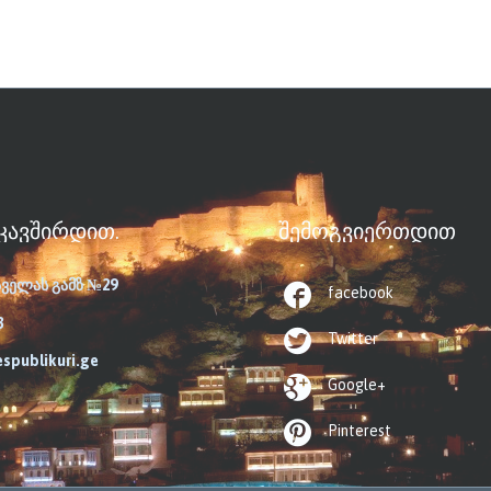
ᲙᲐᲕᲨᲘᲠᲓᲘᲗ.
ᲨᲔᲛᲝᲒᲕᲘᲔᲠᲗᲓᲘᲗ
აველას გამზ №29

facebook
3

Twitter
espublikuri.ge

Google+

Pinterest